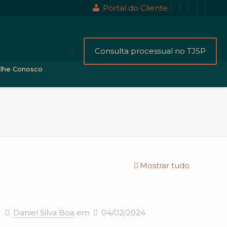
Portal do Cliente
Consulta processual no TJSP
alhe Conosco
Mostrar tudo
Daniel Silva Boa
em
04/02/2024