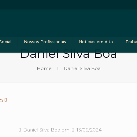
Social
Nossos Profissionais
Notícias em Alta
Trab
Daniel Silva Boa
Home
Daniel Silva Boa
es
Daniel Silva Boa
em
13/05/2024