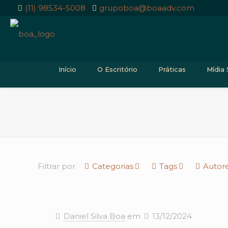
(11) 98534-5008
grupoboa@boaadv.com
Início
O Escritório
Práticas
Mídia 
Filtrar por
Categorias
Tags
Autor
Daniel Silva Boa
em
13/12/2024