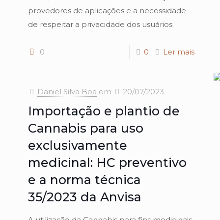
provedores de aplicações e a necessidade
de respeitar a privacidade dos usuários.
0
0
Ler mais
Daniel Silva Boa
em
20/07/2023
Importação e plantio de
Cannabis para uso
exclusivamente
medicinal: HC preventivo
e a norma técnica
35/2023 da Anvisa
A utilização da Cannabis para fins medicinais