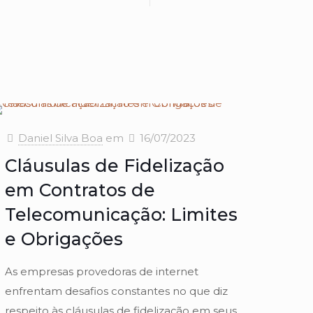
Daniel Silva Boa
em
16/07/2023
Cláusulas de Fidelização
em Contratos de
Telecomunicação: Limites
e Obrigações
As empresas provedoras de internet
enfrentam desafios constantes no que diz
respeito às cláusulas de fidelização em seus