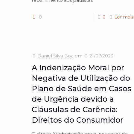
recolhimento aos paulistas.
0
0
Ler mais
Daniel Silva Boa
em
21/07/2023
A Indenização Moral por
Negativa de Utilização do
Plano de Saúde em Casos
de Urgência devido a
Cláusulas de Carência:
Direitos do Consumidor
O direito à indenização moral nos casos de